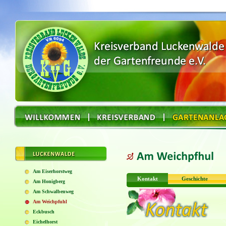
Am Eiserhorstweg
Kontakt
Geschichte
Am Honigberg
Am Schwalbenweg
Am Weichpfuhl
Eckbusch
Eichelhorst