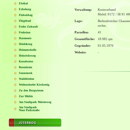
Elsthal
Erholung
Verwaltung:
Kreisverband
Mobil: 0172 / 38 91 49
Finkenhag
Flügelrad
Lage:
Berkenbrücker Chausse
rechts.
Frohe Zukunft
Parzellen:
41
Frohsinn
Harmonie
Gesamtfläche:
18.982 qm
Heidekrug
Gegründet:
01.05.1970
Heimatscholle
Website:
-
Heinrichsweg
Kesselwiese
Rosenhain
Sonneneck
Waldfrieden
Woltersdorfer Kirchsteig
Zu den Burgwiesen
Zur Mühle
Am Stadtpark Meisterweg
Am Stadtpark
Neue Parkstraße