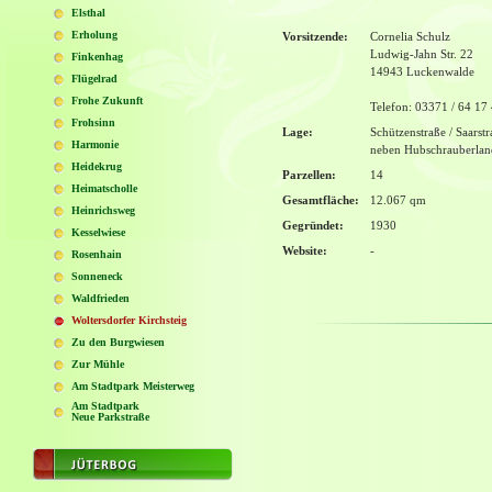
Elsthal
Erholung
Vorsitzende:
Cornelia Schulz
Ludwig-Jahn Str. 22
Finkenhag
14943 Luckenwalde
Flügelrad
Frohe Zukunft
Telefon: 03371 / 64 17
Frohsinn
Lage:
Schützenstraße / Saarstr
Harmonie
neben Hubschrauberland
Heidekrug
Parzellen:
14
Heimatscholle
Gesamtfläche:
12.067 qm
Heinrichsweg
Gegründet:
1930
Kesselwiese
Website:
-
Rosenhain
Sonneneck
Waldfrieden
Woltersdorfer Kirchsteig
Zu den Burgwiesen
Zur Mühle
Am Stadtpark Meisterweg
Am Stadtpark
Neue Parkstraße