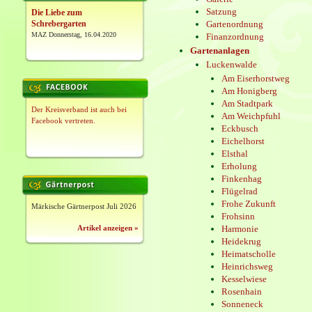
Satzung
Die Liebe zum
Gartenordnung
Schrebergarten
Finanzordnung
MAZ Donnerstag, 16.04.2020
Gartenanlagen
Luckenwalde
Am Eiserhorstweg
Am Honigberg
Am Stadtpark
Der Kreisverband ist auch bei
Am Weichpfuhl
Facebook vertreten.
Eckbusch
Eichelhorst
Elsthal
Erholung
Finkenhag
Flügelrad
Frohe Zukunft
Märkische Gärtnerpost Juli 2026
Frohsinn
Artikel anzeigen »
Harmonie
Heidekrug
Heimatscholle
Heinrichsweg
Kesselwiese
Rosenhain
Sonneneck